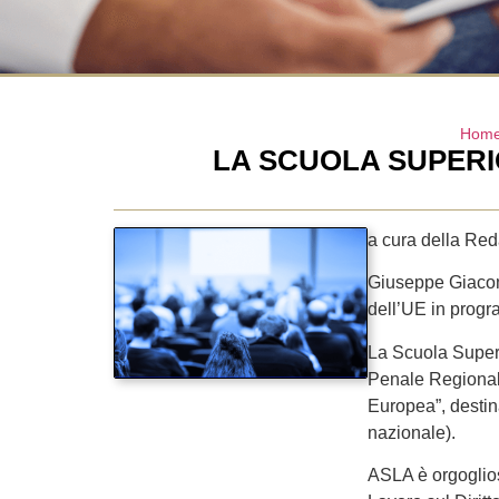
Hom
LA SCUOLA SUPERI
a cura della Re
Giuseppe Giacomi
dell’UE in progr
La Scuola Superi
Penale Regionale
Europea”, destina
nazionale).
ASLA è orgoglios