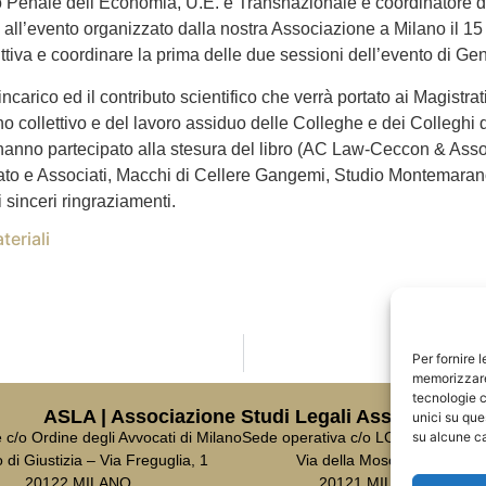
to Penale dell’Economia, U.E. e Transnazionale e coordinatore 
a all’evento organizzato dalla nostra Associazione a Milano il 15 
uttiva e coordinare la prima delle due sessioni dell’evento di G
incarico ed il contributo scientifico che verrà portato ai Magistra
no collettivo e del lavoro assiduo delle Colleghe e dei Colleghi 
hanno partecipato alla stesura del libro (AC Law-Ceccon & Ass
Plato e Associati, Macchi di Cellere Gangemi, Studio Montemar
i sinceri ringraziamenti.
teriali
Per fornire 
memorizzare 
tecnologie c
ASLA | Associazione Studi Legali Associati
unici su que
su alcune ca
c/o Ordine degli Avvocati di Milano
Sede operativa c/o LCA Studio Leg
 di Giustizia – Via Freguglia, 1
Via della Moscova, 18
20122 MILANO
20121 MILANO