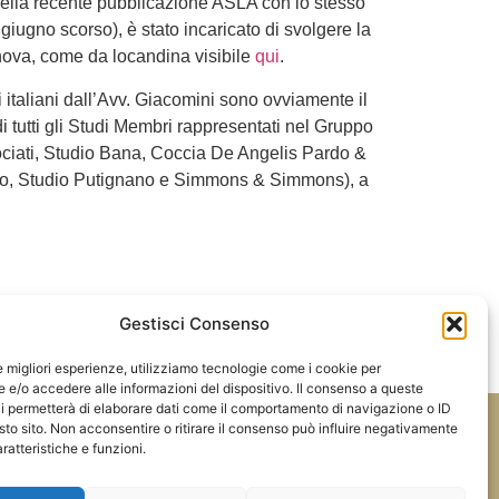
della recente pubblicazione ASLA con lo stesso
giugno scorso), è stato incaricato di svolgere la
enova, come da locandina visibile
qui
.
ti italiani dall’Avv. Giacomini sono ovviamente il
di tutti gli Studi Membri rappresentati nel Gruppo
ociati, Studio Bana, Coccia De Angelis Pardo &
ano, Studio Putignano e Simmons & Simmons), a
Gestisci Consenso
PROSSIMO
le migliori esperienze, utilizziamo tecnologie come i cookie per
ASLA partner delle Istituzioni per la qualità degli Studi
e/o accedere alle informazioni del dispositivo. Il consenso a queste
i permetterà di elaborare dati come il comportamento di navigazione o ID
sto sito. Non acconsentire o ritirare il consenso può influire negativamente
Tel:
348.7530626
ratteristiche e funzioni.
ale
E-mail:
info@aslaitalia.it