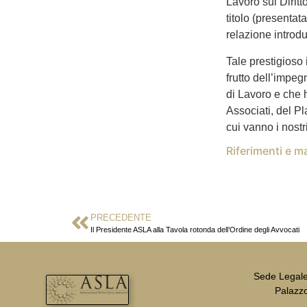
Lavoro sul Dirit
titolo (presentat
relazione introd
Tale prestigioso 
frutto dell’impeg
di Lavoro e che 
Associati, del 
cui vanno i nostr
Riferimenti e ma
PRECEDENTE
Il Presidente ASLA alla Tavola rotonda dell’Ordine degli Avvocati
Sede Legale 
Palazzo