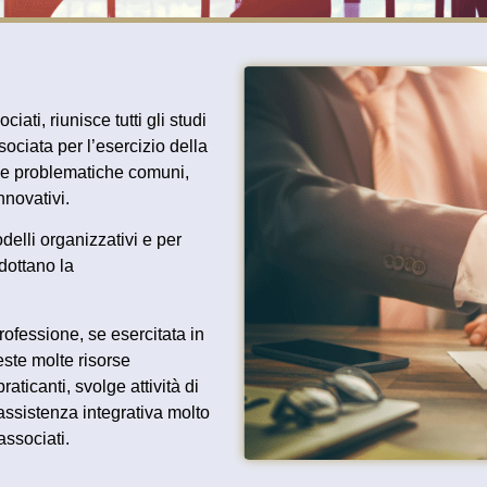
ociati
, riunisce tutti gli
studi
sociata
per l’esercizio della
le
problematiche comuni
,
nnovativi
.
delli organizzativi
e per
dottano la
rofessione, se esercitata in
este molte risorse
praticanti
, svolge
attività di
assistenza integrativa
molto
associati
.