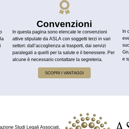
Convenzioni
In 
io
In questa pagina sono elencate le
convenzioni
eve
la
attive stipulate da
ASLA
con soggetti terzi in vari
su
i
settori
: dall’
accoglienza
ai
trasporti
, dai
servizi
Gru
paralegali
a quelli per la
salute
e il
benessere
. Per
e
s
alcune è necessario contattare la
segreteria
.
SCOPRI I VANTAGGI
ione Studi Legali Associati,