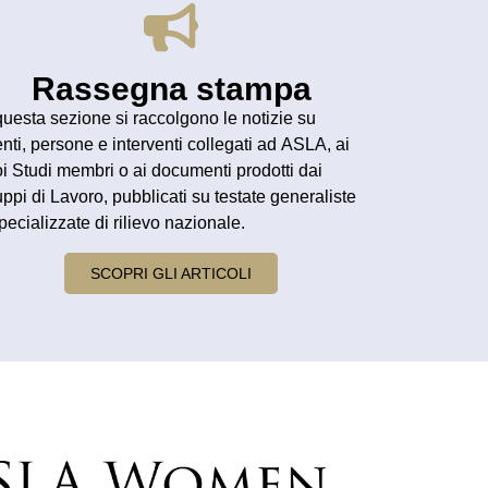
Rassegna stampa
questa sezione si raccolgono le
notizie
su
nti
,
persone
e
interventi
collegati ad
ASLA
, ai
oi
Studi membri
o ai documenti prodotti dai
ppi di Lavoro
, pubblicati su
testate generaliste
pecializzate
di rilievo nazionale.
SCOPRI GLI ARTICOLI