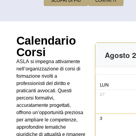
SCOPRI DI PIÙ
CONTATTI
Calendario
Corsi
Agosto 
ASLA
si impegna attivamente
nell’organizzazione di
corsi di
formazione
rivolti a
professionisti del diritto
e
LUN
praticanti avvocati
. Questi
27
percorsi formativi,
accuratamente progettati,
offrono un’opportunità preziosa
3
per ampliare le
competenze
,
approfondire tematiche
giuridiche di
attualità
e rimanere