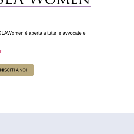
ASLAWomen è aperta a tutte le avvocate e
t
NISCITI A NOI