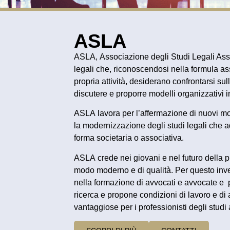
ASLA
ASLA
,
Associazione degli Studi Legali Ass
legali
che, riconoscendosi nella
formula as
propria attività, desiderano confrontarsi sul
discutere e proporre
modelli organizzativi i
ASLA
lavora per l’affermazione di nuovi
mo
la
modernizzazione
degli
studi legali
che a
forma
societaria
o
associativa
.
ASLA
crede nei
giovani
e nel
futuro
della p
modo
moderno
e di
qualità
. Per questo inv
nella
formazione
di
avvocati e avvocate
e
ricerca
e propone condizioni di
lavoro
e di
vantaggiose per i professionisti degli
studi 