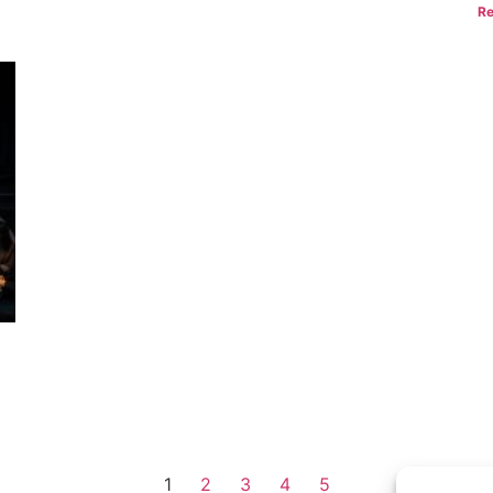
Re
1
2
3
4
5