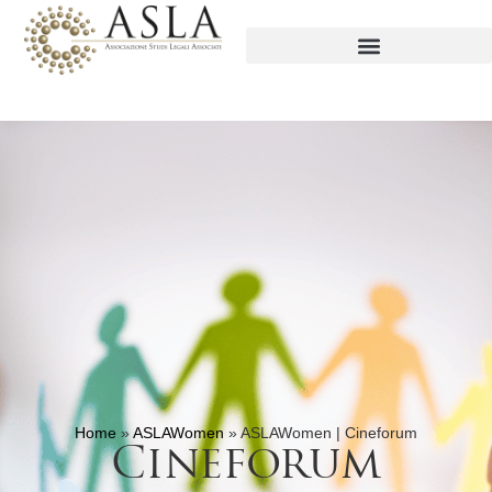
Home
»
ASLAWomen
»
ASLAWomen | Cineforum
Cineforum