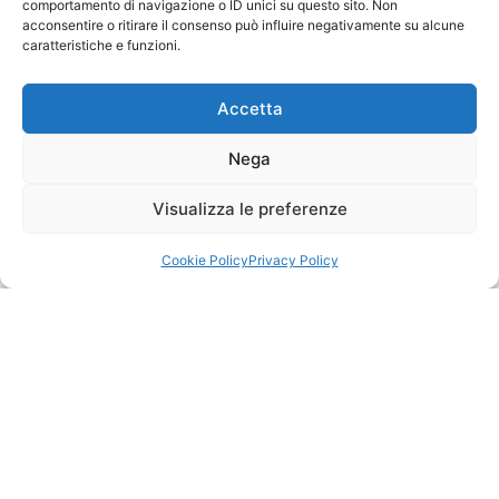
comportamento di navigazione o ID unici su questo sito. Non
acconsentire o ritirare il consenso può influire negativamente su alcune
caratteristiche e funzioni.
Accetta
Nega
Visualizza le preferenze
Cookie Policy
Privacy Policy
ASLA | Associazione Studi Legali Associati
Sede Legale c/o Ordine degli Avvocati
Sede operativa c/o LCA Studio
di Milano
Legale
Palazzo di Giustizia – Via Freguglia, 1
Via della Moscova, 18
20122 MILANO
20121 MILANO