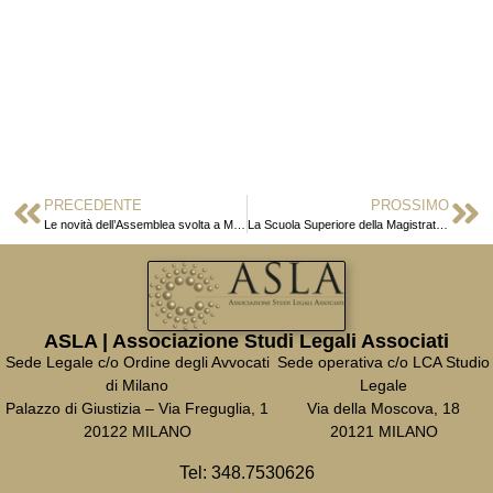
PRECEDENTE
PROSSIMO
Le novità dell’Assemblea svolta a Milano il 25 gennaio
La Scuola Superiore della Magistratura e il contributo di ASLA
ASLA | Associazione Studi Legali Associati
Sede Legale c/o Ordine degli Avvocati
Sede operativa c/o LCA Studio
di Milano
Legale
Palazzo di Giustizia – Via Freguglia, 1
Via della Moscova, 18
20122 MILANO
20121 MILANO
Tel:
348.7530626