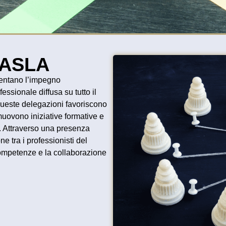
e ASLA
entano l’impegno
ofessionale
diffusa su tutto il
queste delegazioni favoriscono
omuovono
iniziative formative
e
. Attraverso una
presenza
one
tra i
professionisti
del
ompetenze
e la
collaborazione