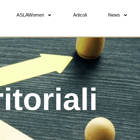
ASLAWomen
Articoli
News
toriali