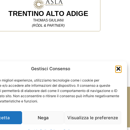
TRENTINO ALTO ADIGE
THOMAS GIULIANI
(RÖDL & PARTNER)
Gestisci Consenso
le migliori esperienze, utilizziamo tecnologie come i cookie per
e/o accedere alle informazioni del dispositivo. Il consenso a queste
i permetterà di elaborare dati come il comportamento di navigazione o ID
sto sito. Non acconsentire o ritirare il consenso può influire negativamente
Tel:
348.7530626
ratteristiche e funzioni.
ale
E-mail:
info@aslaitalia.it
cetta
Nega
Visualizza le preferenze