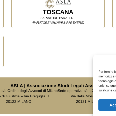
TOSCANA
SALVATORE PARATORE
(PARATORE VANNINI & PARTNERS)
Per fornire 
memorizzare 
tecnologie c
ASLA | Associazione Studi Legali Associati
unici su que
su alcune ca
c/o Ordine degli Avvocati di Milano
Sede operativa c/o LCA Studio Leg
 di Giustizia – Via Freguglia, 1
Via della Moscova, 18
20122 MILANO
20121 MILANO
Ac