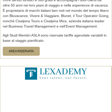
Offre servizi turistici a 360 gradi e accompagna i suoi clienti da
oltre 50 anni nei loro piani di viaggio e nelle esperienze di vacanza.
È proprietario di marchi italiani ben noti nel mondo del tempo libero
con Bluvacanze, Vivere & Viaggiare, Blunet, il Tour Operator Going,
nonché Cisalpina Tours e Cisalpina Mice, azienda italiana leader
nel Business Travel Management e nell’Event Management.
Agli Studi Membri ASLA sono riservate tariffe agevolate variabili in
base al viaggio pianificato.
AREA RISERVATA