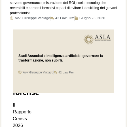
servono governance, misurazione del ROI, scelte tecnologiche
reversibili e percorsi formativi capaci di evitare il deskilling dei giovani
professionisti.
Avv. Giuseppe Vaciago
42 Law Firm
Giugno 23, 2026
La
diffusione
dell’intelligenza
Studi Associati e intelligenza artificiale: governare la
trasformazione, non subirla
artificiale
nella
Avv. Giuseppe Vaciago
42 Law Firm
professione
forense
Il
Rapporto
Censis
2026