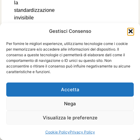
la
standardizzazione
invisibile
del
Gestisci Consenso
ragionamento
quando
Per fornire le migliori esperienze, utilizziamo tecnologie come i cookie
migliaia
per memorizzare e/o accedere alle informazioni del dispositivo. Il
consenso a queste tecnologie ci permetterà di elaborare dati come il
di
comportamento di navigazione o ID unici su questo sito. Non
professionisti
acconsentire o ritirare il consenso può influire negativamente su alcune
convergono,
caratteristiche e funzioni.
senza
accorgersene,
Accetta
verso
le
Nega
stesse
soluzioni.
Visualizza le preferenze
Sono
Cookie Policy
Privacy Policy
proprio