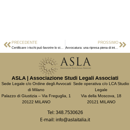
PRECEDENTE
PROSSIMO
Certificare i rischi può favorire lo studio su polizze e appalti
Avvocatura: una ripresa piena di interrogativi
ASLA | Associazione Studi Legali Associati
Sede Legale c/o Ordine degli Avvocati
Sede operativa c/o LCA Studio
di Milano
Legale
Palazzo di Giustizia – Via Freguglia, 1
Via della Moscova, 18
20122 MILANO
20121 MILANO
Tel:
348.7530626
E-mail:
info@aslaitalia.it