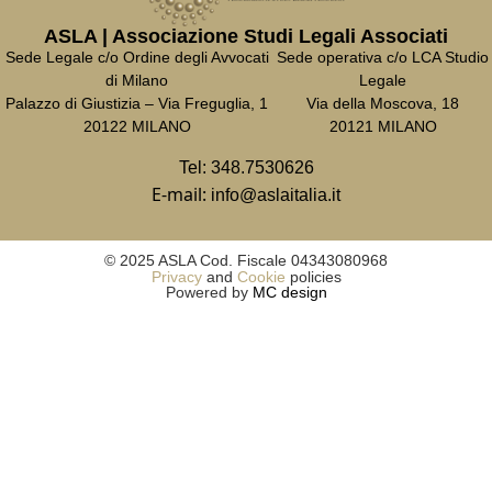
ASLA | Associazione Studi Legali Associati
Sede Legale c/o Ordine degli Avvocati
Sede operativa c/o LCA Studio
di Milano
Legale
Palazzo di Giustizia – Via Freguglia, 1
Via della Moscova, 18
20122 MILANO
20121 MILANO
Tel:
348.7530626
E-mail:
info@aslaitalia.it
© 2025 ASLA Cod. Fiscale 04343080968
Privacy
and
Cookie
policies
Powered by
MC design