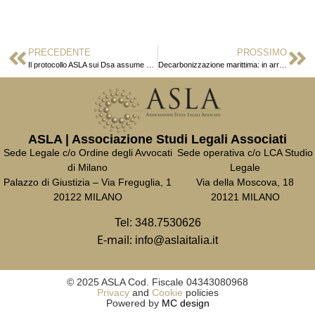
PRECEDENTE
PROSSIMO
Il protocollo ASLA sui Dsa assume validità Nazionale
Decarbonizzazione marittima: in arrivo nuove regole per gli armatori
ASLA | Associazione Studi Legali Associati
Sede Legale c/o Ordine degli Avvocati
Sede operativa c/o LCA Studio
di Milano
Legale
Palazzo di Giustizia – Via Freguglia, 1
Via della Moscova, 18
20122 MILANO
20121 MILANO
Tel:
348.7530626
E-mail:
info@aslaitalia.it
© 2025 ASLA Cod. Fiscale 04343080968
Privacy
and
Cookie
policies
Powered by
MC design