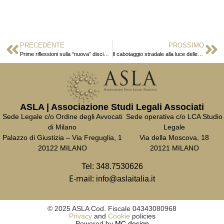
PRECEDENTE
PROSSIMO
Prime riflessioni sulla “nuova” disciplina del contratto di spedizione
Il cabotaggio stradale alla luce delle nuove norme introdotte dal Regolamento 2020/1055
ASLA | Associazione Studi Legali Associati
Sede Legale c/o Ordine degli Avvocati
Sede operativa c/o LCA Studio
di Milano
Legale
Palazzo di Giustizia – Via Freguglia, 1
Via della Moscova, 18
20122 MILANO
20121 MILANO
Tel:
348.7530626
E-mail:
info@aslaitalia.it
© 2025 ASLA Cod. Fiscale 04343080968
Privacy
and
Cookie
policies
Powered by
MC design