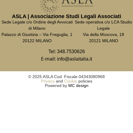
ASLA | Associazione Studi Legali Associati
Sede Legale c/o Ordine degli Avvocati
Sede operativa c/o LCA Studio
di Milano
Legale
Palazzo di Giustizia – Via Freguglia, 1
Via della Moscova, 18
20122 MILANO
20121 MILANO
Tel:
348.7530626
E-mail:
info@aslaitalia.it
© 2025 ASLA Cod. Fiscale 04343080968
Privacy
and
Cookie
policies
Powered by
MC design