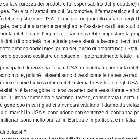
 sulla sicurezza dei prodotti e la responsabilità del produttore)
ea. Per alcuni settori, tra cui l’automotive, il farmaceutico e il
à della legislazione USA. Il lancio di un prodotto italiano negl
gale, per cui è altamente consigliabile l’assistenza di uno stud
oprietà intellettuale, l’impresa italiana dovrebbe impostare la p
li diritti di proprietà intellettuale preesistenti, a favore di terzi
tto almeno dodici mesi prima del lancio di prodotti negli Stati Un
igore e possono costituire un ostacolo – potenzialmente letale – 
principali differenze tra Italia e USA, in materia di proprietà intel
sono molte, poiché i sistemi sono diversi come le rispettive tradi
 norme (come l’ultima riforma del sistema brevettuale negli USA)
 visibili vi è la maggiore tolleranza americana verso forme – an
dell’Europa continentale sarebbe, invece, considerata illecita. 
generoso in cui i giudici americani valutano il danno da violazion
i o di marchi in USA si concludono con sentenze di condanna per d
milionari sono molto più rari in Europa e in particolare in Italia.
ali ostacoli?