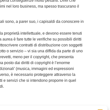
ri, pena conseguenze molto pesanti. Direi che
ssimi nel loro business, ma spesso trascurano il
uali sono, a parer suo, i capisaldi da conoscere in
lla proprietà intellettuale, e devono essere tenuti
rea è fare tutte le verifiche su possibili diritti
ttoscrivere contratti di distribuzione con soggetti
tto o servizio – vi sia una diffida da parte di uno
revetti, meno per il copyright, che presenta
 posto dai diritti di copyright è l’enorme
radizionali’ (musica, immagini ed espressioni
rso, è necessario proteggere attraverso la
ti e servizi che si intendono proporre in quel
di.