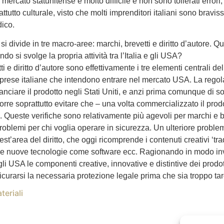
 mercato statunitense è molto difficile e non sono tollerati erro
attutto culturale, visto che molti imprenditori italiani sono bravi
dico.
i divide in tre macro-aree: marchi, brevetti e diritto d’autore. Q
do si svolge la propria attività tra l’Italia e gli USA?
ti e diritto d’autore sono effettivamente i tre elementi centrali de
prese italiane che intendono entrare nel mercato USA. La regola au
 lanciare il prodotto negli Stati Uniti, e anzi prima comunque di so
orre soprattutto evitare che – una volta commercializzato il prodo
. Queste verifiche sono relativamente più agevoli per marchi e b
roblemi per chi voglia operare in sicurezza. Un ulteriore problema
st’area del diritto, che oggi ricomprende i contenuti creativi ‘t
e nuove tecnologie come software ecc. Ragionando in modo inve
li USA le componenti creative, innovative e distintive dei prodot
curarsi la necessaria protezione legale prima che sia troppo tar
teriali