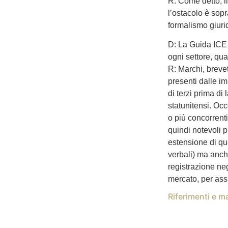
R: Come detto, il
l’ostacolo è sopr
formalismo giuri
D: La Guida ICE s
ogni settore, quan
R: Marchi, brevet
presenti dalle im
di terzi prima di
statunitensi. Occ
o più concorrenti
quindi notevoli p
estensione di que
verbali) ma anch
registrazione neg
mercato, per assi
Riferimenti e ma