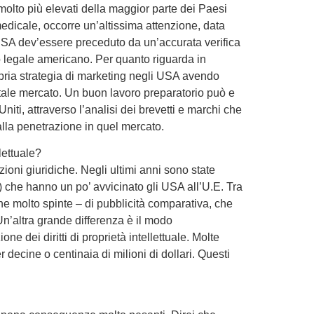
 molto più elevati della maggior parte dei Paesi
 medicale, occorre un’altissima attenzione, data
i USA dev’essere preceduto da un’accurata verifica
io legale americano. Per quanto riguarda in
ropria strategia di marketing negli USA avendo
, in tale mercato. Un buon lavoro preparatorio può e
iti, attraverso l’analisi dei brevetti e marchi che
alla penetrazione in quel mercato.
lettuale?
zioni giuridiche. Negli ultimi anni sono state
 che hanno un po’ avvicinato gli USA all’U.E. Tra
che molto spinte – di pubblicità comparativa, che
Un’altra grande differenza è il modo
e dei diritti di proprietà intellettuale. Molte
ecine o centinaia di milioni di dollari. Questi