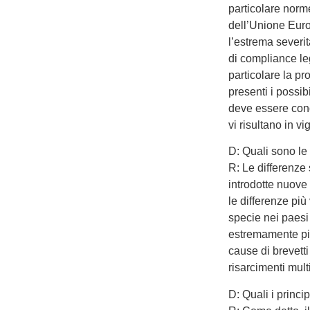
particolare norme
dell’Unione Europ
l’estrema severit
di compliance le
particolare la pr
presenti i possibi
deve essere condo
vi risultano in v
D: Quali sono le 
R: Le differenze 
introdotte nuove
le differenze più
specie nei paesi 
estremamente più 
cause di brevett
risarcimenti multi
D: Quali i princip