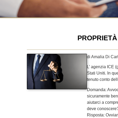
PROPRIETÀ
di Amalia Di Car
L’ agenzia ICE (g
Stati Uniti. In 
tenuto conto del
Domanda: Avvocato
sicuramente bene 
aiutarci a compr
deve conoscere
Risposta: Ovviam