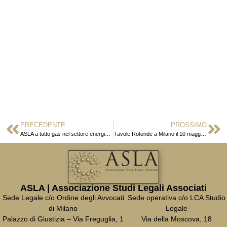
PRECEDENTE
PROSSIMO
ASLA a tutto gas nel settore energia e ambiente
Tavole Rotonde a Milano il 10 maggio sulla Corporate Compliance
ASLA | Associazione Studi Legali Associati
Sede Legale c/o Ordine degli Avvocati
Sede operativa c/o LCA Studio
di Milano
Legale
Palazzo di Giustizia – Via Freguglia, 1
Via della Moscova, 18