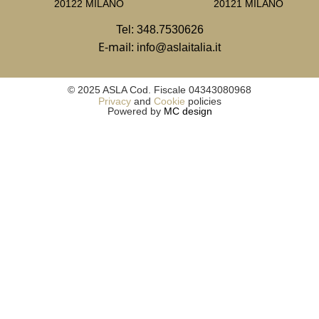
20122 MILANO
20121 MILANO
Tel:
348.7530626
E-mail:
info@aslaitalia.it
© 2025 ASLA Cod. Fiscale 04343080968
Privacy
and
Cookie
policies
Powered by
MC design