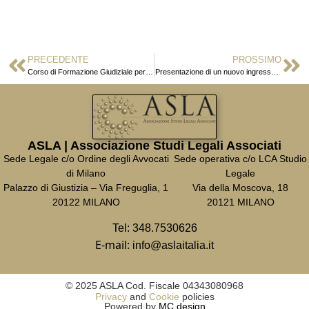
PRECEDENTE
PROSSIMO
Corso di Formazione Giudiziale per Praticanti Avvocati XVIII edizione – 2024
Presentazione di un nuovo ingresso in ASLA: Studio Legale Alpeggiani
ASLA | Associazione Studi Legali Associati
Sede Legale c/o Ordine degli Avvocati
Sede operativa c/o LCA Studio
di Milano
Legale
Palazzo di Giustizia – Via Freguglia, 1
Via della Moscova, 18
20122 MILANO
20121 MILANO
Tel:
348.7530626
E-mail:
info@aslaitalia.it
© 2025 ASLA Cod. Fiscale 04343080968
Privacy
and
Cookie
policies
Powered by
MC design