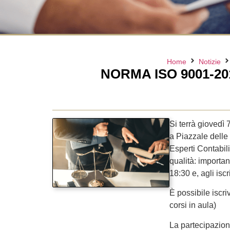
Home
Notizie
NORMA ISO 9001-20
Si terrà giovedì
a Piazzale delle 
Esperti Contabil
qualità: importan
18:30 e, agli iscr
È possibile iscri
corsi in aula)
La partecipazione