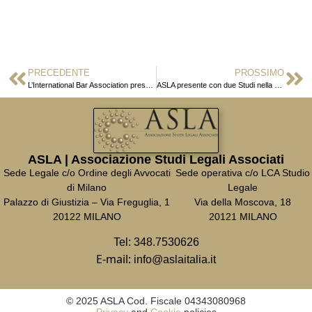
PRECEDENTE
PROSSIMO
L’International Bar Association presente a Diritto al Futuro
ASLA presente con due Studi nella classifica del Financial Times
ASLA | Associazione Studi Legali Associati
Sede Legale c/o Ordine degli Avvocati
Sede operativa c/o LCA Studio
di Milano
Legale
Palazzo di Giustizia – Via Freguglia, 1
Via della Moscova, 18
20122 MILANO
20121 MILANO
Tel:
348.7530626
E-mail:
info@aslaitalia.it
© 2025 ASLA Cod. Fiscale 04343080968
Privacy
and
Cookie
policies