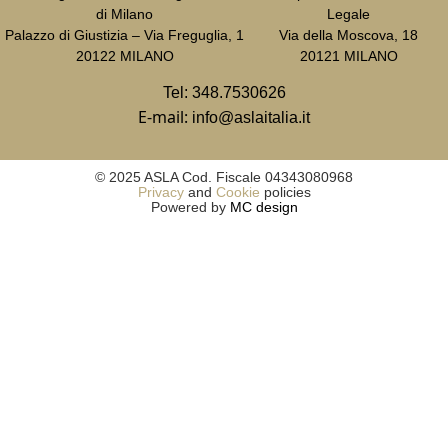
di Milano
Legale
Palazzo di Giustizia – Via Freguglia, 1
Via della Moscova, 18
20122 MILANO
20121 MILANO
Tel:
348.7530626
E-mail:
info@aslaitalia.it
© 2025 ASLA Cod. Fiscale 04343080968
Privacy
and
Cookie
policies
Powered by
MC design