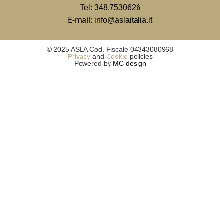
Tel:
348.7530626
E-mail:
info@aslaitalia.it
© 2025 ASLA Cod. Fiscale 04343080968
Privacy
and
Cookie
policies
Powered by
MC design