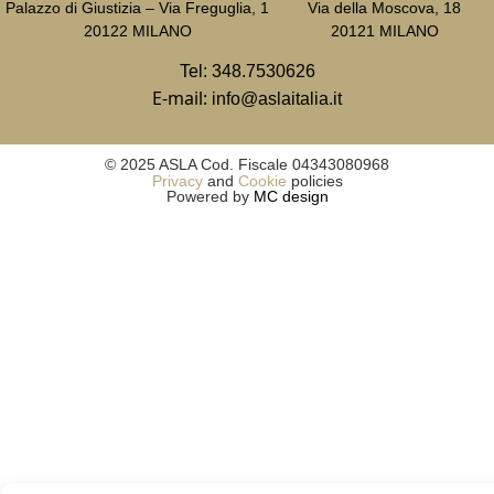
Palazzo di Giustizia – Via Freguglia, 1
Via della Moscova, 18
20122 MILANO
20121 MILANO
Tel:
348.7530626
E-mail:
info@aslaitalia.it
© 2025 ASLA Cod. Fiscale 04343080968
Privacy
and
Cookie
policies
Powered by
MC design