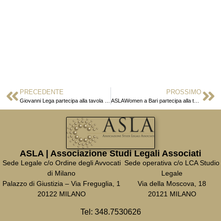
PRECEDENTE
PROSSIMO
Giovanni Lega partecipa alla tavola rotonda dal titolo “Processo all’Avvocatura”
ASLAWomen a Bari partecipa alla tavola rotonda “La diversity tra etica e business”
ASLA | Associazione Studi Legali Associati
Sede Legale c/o Ordine degli Avvocati
Sede operativa c/o LCA Studio
di Milano
Legale
Palazzo di Giustizia – Via Freguglia, 1
Via della Moscova, 18
20122 MILANO
20121 MILANO
Tel:
348.7530626