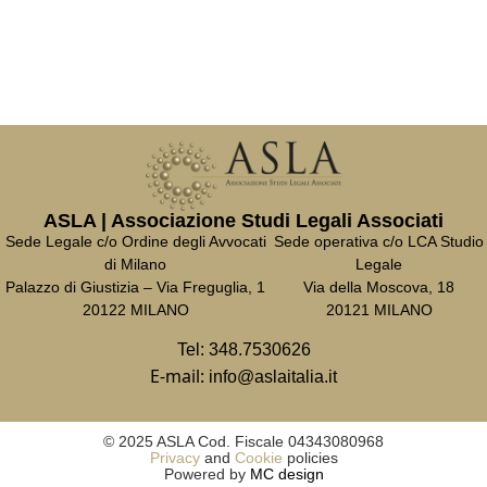
ASLA | Associazione Studi Legali Associati
Sede Legale c/o Ordine degli Avvocati
Sede operativa c/o LCA Studio
di Milano
Legale
Palazzo di Giustizia – Via Freguglia, 1
Via della Moscova, 18
20122 MILANO
20121 MILANO
Tel:
348.7530626
E-mail:
info@aslaitalia.it
© 2025 ASLA Cod. Fiscale 04343080968
Privacy
and
Cookie
policies
Powered by
MC design