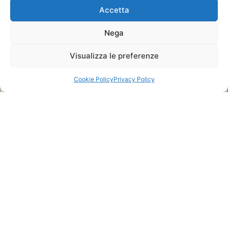
Donne 2018
Accetta
Nega
Visualizza le preferenze
Cookie Policy
Privacy Policy
Ottobre 19, 2018
ASLAWomen al Festival Cosa Sarà di
Pavia
Leggi tutto: ASLAWomen al Festival Cosa Sarà di Pavia
1
2
3
4
5