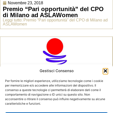
Novembre 23, 2018
Premio “Pari opportunità” del CPO
di Milano ad ASLAWomen
Leggi tutto: Premio “Pari opportunità” del CPO di Milano ad
ASLAWomen
Gestisci Consenso
Per fornire le migliori esperienze, utilizziamo tecnologie come i cookie
per memorizzare e/o accedere alle informazioni del dispositivo. Il
consenso a queste tecnologie ci permetterà di elaborare dati come il
Novembre 16, 2018
comportamento di navigazione o ID unici su questo sito. Non
ASLAWomen presente agli Stati
acconsentire o ritirare il consenso può influire negativamente su alcune
Generali delle Donne 2018
caratteristiche e funzioni.
Leggi tutto: ASLAWomen presente agli Stati Generali delle