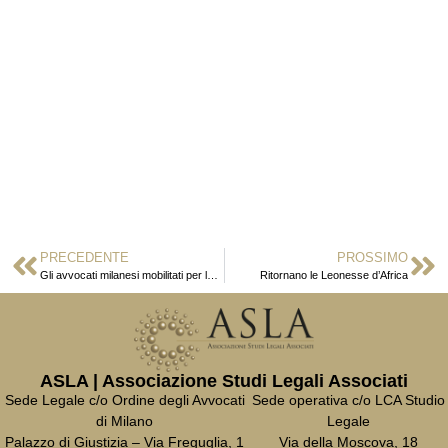
PRECEDENTE
PROSSIMO
Gli avvocati milanesi mobilitati per la liberazione di Nasrin Sotoudeh
Ritornano le Leonesse d’Africa
ASLA | Associazione Studi Legali Associati
Sede Legale c/o Ordine degli Avvocati
Sede operativa c/o LCA Studio
di Milano
Legale
Palazzo di Giustizia – Via Freguglia, 1
Via della Moscova, 18