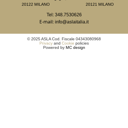
20122 MILANO
20121 MILANO
Tel:
348.7530626
E-mail:
info@aslaitalia.it
© 2025 ASLA Cod. Fiscale 04343080968
Privacy
and
Cookie
policies
Powered by
MC design