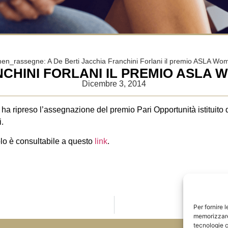
_rassegne: A De Berti Jacchia Franchini Forlani il premio ASLA Wom
NCHINI FORLANI IL PREMIO ASLA
Dicembre 3, 2014
a ripreso l’assegnazione del premio Pari Opportunità istituit
i.
icolo è consultabile a questo
link
.
Per fornire 
Allo studio
memorizzare 
tecnologie c