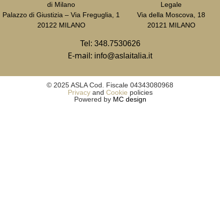
di Milano
Legale
Palazzo di Giustizia – Via Freguglia, 1
Via della Moscova, 18
20122 MILANO
20121 MILANO
Tel:
348.7530626
E-mail:
info@aslaitalia.it
© 2025 ASLA Cod. Fiscale 04343080968
Privacy
and
Cookie
policies
Powered by
MC design