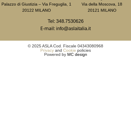
Palazzo di Giustizia – Via Freguglia, 1
Via della Moscova, 18
20122 MILANO
20121 MILANO
Tel:
348.7530626
E-mail:
info@aslaitalia.it
© 2025 ASLA Cod. Fiscale 04343080968
Privacy
and
Cookie
policies
Powered by
MC design