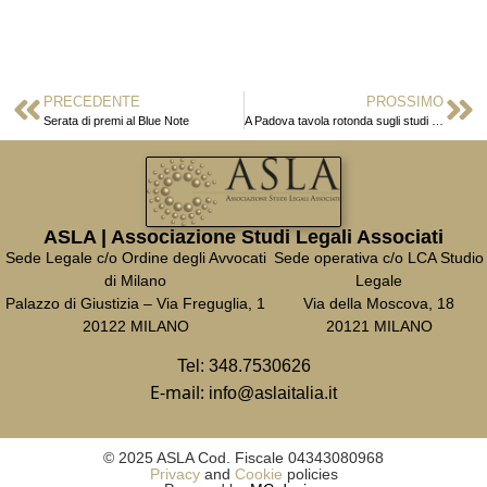
PRECEDENTE
PROSSIMO
Serata di premi al Blue Note
A Padova tavola rotonda sugli studi associati
ASLA | Associazione Studi Legali Associati
Sede Legale c/o Ordine degli Avvocati
Sede operativa c/o LCA Studio
di Milano
Legale
Palazzo di Giustizia – Via Freguglia, 1
Via della Moscova, 18
20122 MILANO
20121 MILANO
Tel:
348.7530626
E-mail:
info@aslaitalia.it
© 2025 ASLA Cod. Fiscale 04343080968
Privacy
and
Cookie
policies