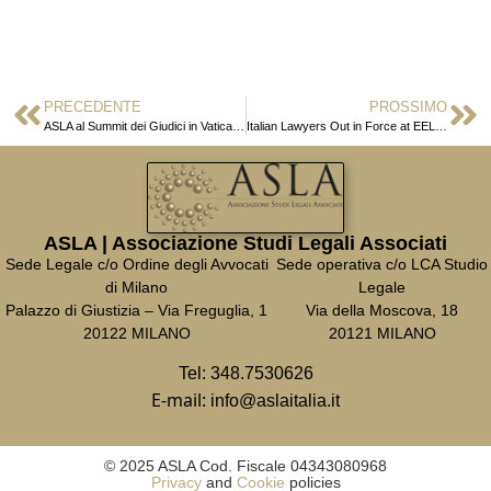
PRECEDENTE
PROSSIMO
ASLA al Summit dei Giudici in Vaticano
Italian Lawyers Out in Force at EELA Conference in Prague
ASLA | Associazione Studi Legali Associati
Sede Legale c/o Ordine degli Avvocati
Sede operativa c/o LCA Studio
di Milano
Legale
Palazzo di Giustizia – Via Freguglia, 1
Via della Moscova, 18
20122 MILANO
20121 MILANO
Tel:
348.7530626
E-mail:
info@aslaitalia.it
© 2025 ASLA Cod. Fiscale 04343080968
Privacy
and
Cookie
policies