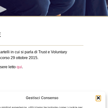
E
telli in cui si parla di Trust e Voluntary
scorso 29 ottobre 2015.
ssere letto
qui
.
Gestisci Consenso
PROSSIMO
le migliori esperienze, utilizziamo tecnologie come i cookie per