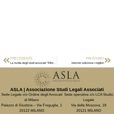
PRECEDENTE
PROSSIMO
La rivolta degli studi associati “Riforma a passi di gambero”
Internet seleziona i migliori
ASLA | Associazione Studi Legali Associati
Sede Legale c/o Ordine degli Avvocati
Sede operativa c/o LCA Studio
di Milano
Legale
Palazzo di Giustizia – Via Freguglia, 1
Via della Moscova, 18
20122 MILANO
20121 MILANO