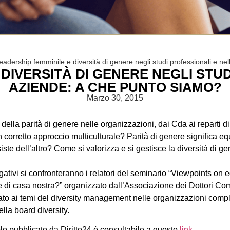
dership femminile e diversità di genere negli studi professionali e ne
DIVERSITÀ DI GENERE NEGLI STU
AZIENDE: A CHE PUNTO SIAMO?
Marzo 30, 2015
della parità di genere nelle organizzazioni, dai Cda ai reparti d
 corretto approccio multiculturale? Parità di genere significa equ
te dell’altro? Come si valorizza e si gestisce la diversità di ge
gativi si confronteranno i relatori del seminario “Viewpoints on 
 di casa nostra?” organizzato dall’Associazione dei Dottori Comm
to ai temi del diversity management nelle organizzazioni comple
lla board diversity.
icolo pubblicato da Diritto24 è consultabile a questo
link
.