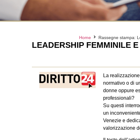
Home
Rassegne stampa: Lea
LEADERSHIP FEMMINILE E 
La realizzazione 
normativo o di un
donne oppure esis
professionali?
Su questi interro
un inconveniente
Venezie e dedica
valorizzazione de
Il testo dell’art