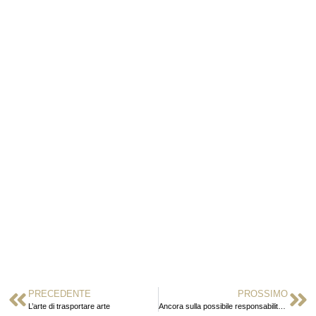
PRECEDENTE
PROSSIMO
L’arte di trasportare arte
Ancora sulla possibile responsabilità del committente per la gestione dei rifiuti prodotti dall’appaltatore