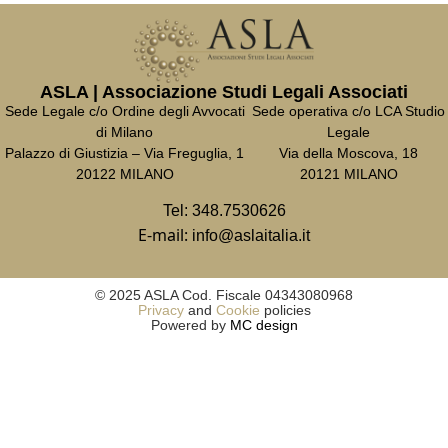
ASLA | Associazione Studi Legali Associati
Sede Legale c/o Ordine degli Avvocati
Sede operativa c/o LCA Studio
di Milano
Legale
Palazzo di Giustizia – Via Freguglia, 1
Via della Moscova, 18
20122 MILANO
20121 MILANO
Tel:
348.7530626
E-mail:
info@aslaitalia.it
© 2025 ASLA Cod. Fiscale 04343080968
Privacy
and
Cookie
policies
Powered by
MC design