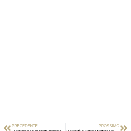
PRECEDENTE
PROSSIMO
Lo “shipper” nel trasporto marittimo
Le Autorità di Sistema Portuali e gli obblighi di segnalazione di operazioni sospette ai sensi della normativa antiriciclaggio