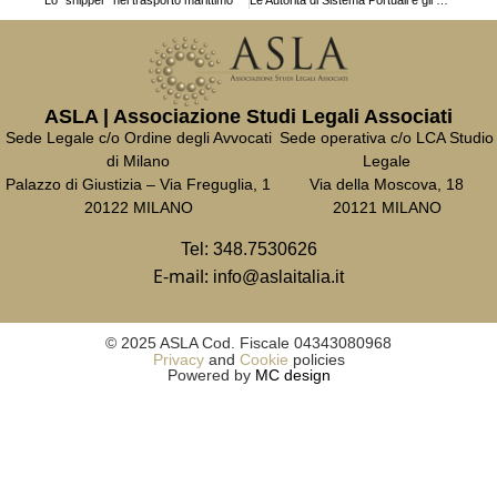
ASLA | Associazione Studi Legali Associati
Sede Legale c/o Ordine degli Avvocati
Sede operativa c/o LCA Studio
di Milano
Legale
Palazzo di Giustizia – Via Freguglia, 1
Via della Moscova, 18
20122 MILANO
20121 MILANO
Tel:
348.7530626
E-mail:
info@aslaitalia.it
© 2025 ASLA Cod. Fiscale 04343080968
Privacy
and
Cookie
policies
Powered by
MC design