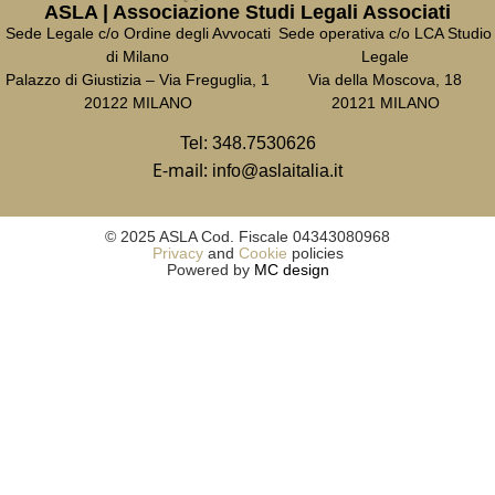
ASLA | Associazione Studi Legali Associati
Sede Legale c/o Ordine degli Avvocati
Sede operativa c/o LCA Studio
di Milano
Legale
Palazzo di Giustizia – Via Freguglia, 1
Via della Moscova, 18
20122 MILANO
20121 MILANO
Tel:
348.7530626
E-mail:
info@aslaitalia.it
© 2025 ASLA Cod. Fiscale 04343080968
Privacy
and
Cookie
policies
Powered by
MC design