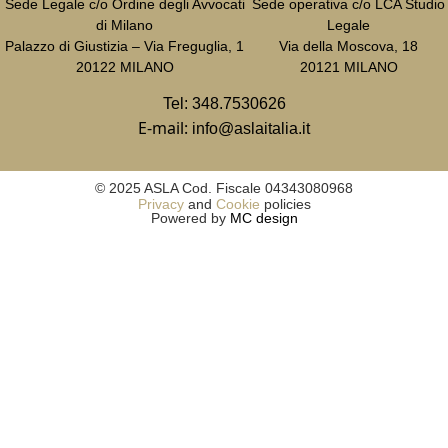
Sede Legale c/o Ordine degli Avvocati
Sede operativa c/o LCA Studio
di Milano
Legale
Palazzo di Giustizia – Via Freguglia, 1
Via della Moscova, 18
20122 MILANO
20121 MILANO
Tel:
348.7530626
E-mail:
info@aslaitalia.it
© 2025 ASLA Cod. Fiscale 04343080968
Privacy
and
Cookie
policies
Powered by
MC design