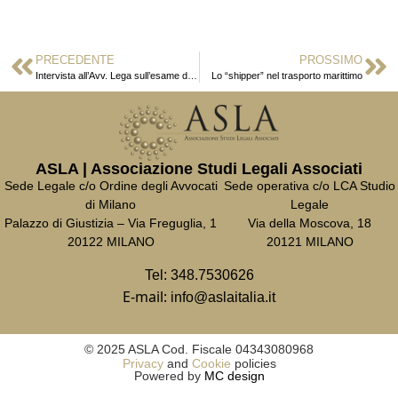
PRECEDENTE
PROSSIMO
Intervista all’Avv. Lega sull’esame di avvocato
Lo “shipper” nel trasporto marittimo
ASLA | Associazione Studi Legali Associati
Sede Legale c/o Ordine degli Avvocati
Sede operativa c/o LCA Studio
di Milano
Legale
Palazzo di Giustizia – Via Freguglia, 1
Via della Moscova, 18
20122 MILANO
20121 MILANO
Tel:
348.7530626
E-mail:
info@aslaitalia.it
© 2025 ASLA Cod. Fiscale 04343080968
Privacy
and
Cookie
policies
Powered by
MC design