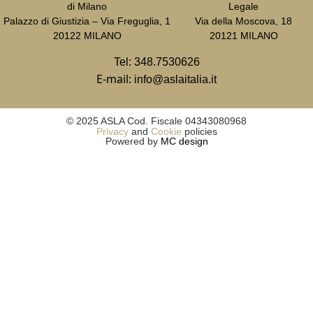
di Milano
Legale
Palazzo di Giustizia – Via Freguglia, 1
Via della Moscova, 18
20122 MILANO
20121 MILANO
Tel:
348.7530626
E-mail:
info@aslaitalia.it
© 2025 ASLA Cod. Fiscale 04343080968
Privacy
and
Cookie
policies
Powered by
MC design