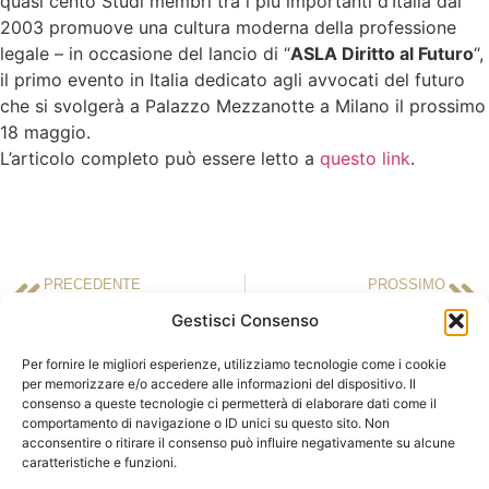
quasi cento Studi membri tra i più importanti d’Italia dal
2003 promuove una cultura moderna della professione
legale – in occasione del lancio di “
ASLA Diritto al Futuro
“,
il primo evento in Italia dedicato agli avvocati del futuro
che si svolgerà a Palazzo Mezzanotte a Milano il prossimo
18 maggio.
L’articolo completo può essere letto a
questo link
.
PRECEDENTE
PROSSIMO
26 aprile 2018 – Lo Strillo.it
26 aprile 2018 – cronachesalerno.it
Gestisci Consenso
Per fornire le migliori esperienze, utilizziamo tecnologie come i cookie
per memorizzare e/o accedere alle informazioni del dispositivo. Il
consenso a queste tecnologie ci permetterà di elaborare dati come il
ASLA | Associazione Studi Legali Associati
comportamento di navigazione o ID unici su questo sito. Non
Sede Legale c/o Ordine degli Avvocati
Sede operativa c/o LCA Studio
acconsentire o ritirare il consenso può influire negativamente su alcune
di Milano
Legale
caratteristiche e funzioni.
Palazzo di Giustizia – Via Freguglia, 1
Via della Moscova, 18