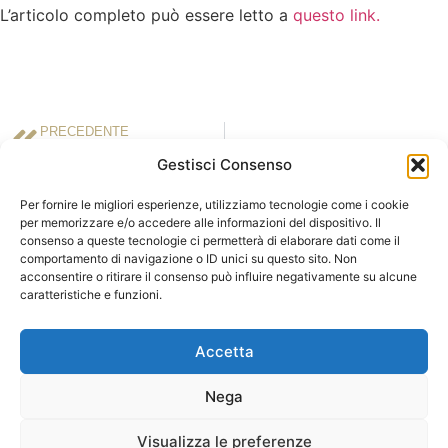
L’articolo completo può essere letto a
questo link
.
PRECEDENTE
13 febbraio 2020 – Il Giornale del Piemonte e della Liguria
Gestisci Consenso
Per fornire le migliori esperienze, utilizziamo tecnologie come i cookie
per memorizzare e/o accedere alle informazioni del dispositivo. Il
consenso a queste tecnologie ci permetterà di elaborare dati come il
ASLA | Associazione Studi Legali Associati
comportamento di navigazione o ID unici su questo sito. Non
Sede Legale c/o Ordine degli Avvocati
Sede operativa c/o LCA Studio
acconsentire o ritirare il consenso può influire negativamente su alcune
di Milano
Legale
caratteristiche e funzioni.
Palazzo di Giustizia – Via Freguglia, 1
Via della Moscova, 18
20122 MILANO
20121 MILANO
Accetta
Tel:
348.7530626
Nega
E-mail:
info@aslaitalia.it
Visualizza le preferenze