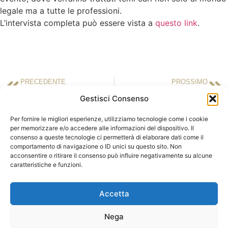
legale ma a tutte le professioni.
L’intervista completa può essere vista a
questo link
.
PRECEDENTE
PROSSIMO
14 maggio 2018 – L’Economia del Corriere della Sera
14 maggio 2018 – Il Sole 24 Ore
Gestisci Consenso
Per fornire le migliori esperienze, utilizziamo tecnologie come i cookie
per memorizzare e/o accedere alle informazioni del dispositivo. Il
consenso a queste tecnologie ci permetterà di elaborare dati come il
ASLA | Associazione Studi Legali Associati
comportamento di navigazione o ID unici su questo sito. Non
Sede Legale c/o Ordine degli Avvocati
Sede operativa c/o LCA Studio
acconsentire o ritirare il consenso può influire negativamente su alcune
di Milano
Legale
caratteristiche e funzioni.
Palazzo di Giustizia – Via Freguglia, 1
Via della Moscova, 18
20122 MILANO
20121 MILANO
Accetta
Tel:
348.7530626
Nega
E-mail:
info@aslaitalia.it