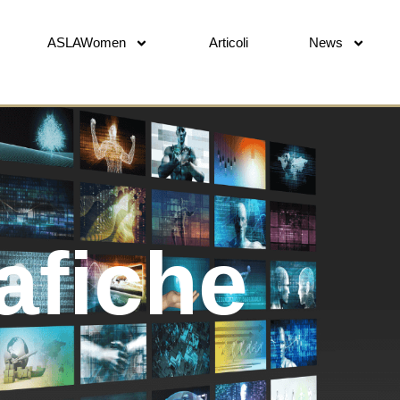
ASLAWomen
Articoli
News
afiche