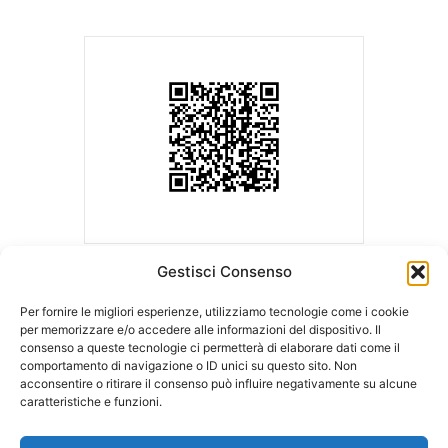
Gestisci Consenso
Per fornire le migliori esperienze, utilizziamo tecnologie come i cookie
per memorizzare e/o accedere alle informazioni del dispositivo. Il
consenso a queste tecnologie ci permetterà di elaborare dati come il
ASLA | Associazione Studi Legali Associati
comportamento di navigazione o ID unici su questo sito. Non
Sede Legale c/o Ordine degli Avvocati
Sede operativa c/o LCA Studio
acconsentire o ritirare il consenso può influire negativamente su alcune
di Milano
Legale
caratteristiche e funzioni.
Palazzo di Giustizia – Via Freguglia, 1
Via della Moscova, 18
20122 MILANO
20121 MILANO