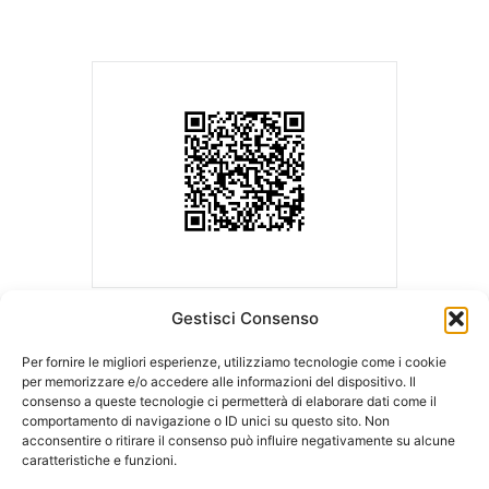
Gestisci Consenso
Per fornire le migliori esperienze, utilizziamo tecnologie come i cookie
per memorizzare e/o accedere alle informazioni del dispositivo. Il
consenso a queste tecnologie ci permetterà di elaborare dati come il
ASLA | Associazione Studi Legali Associati
comportamento di navigazione o ID unici su questo sito. Non
Sede Legale c/o Ordine degli Avvocati
Sede operativa c/o LCA Studio
acconsentire o ritirare il consenso può influire negativamente su alcune
di Milano
Legale
caratteristiche e funzioni.
Palazzo di Giustizia – Via Freguglia, 1
Via della Moscova, 18