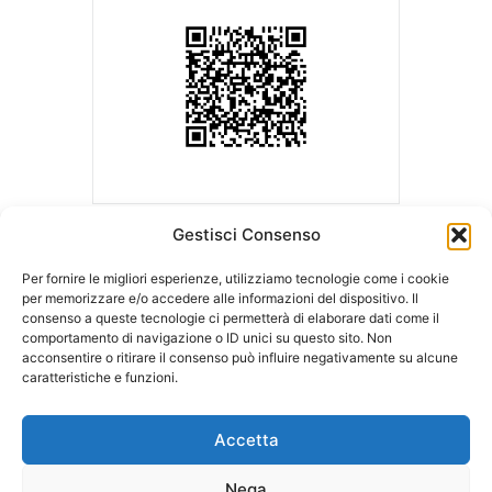
Gestisci Consenso
Per fornire le migliori esperienze, utilizziamo tecnologie come i cookie
per memorizzare e/o accedere alle informazioni del dispositivo. Il
consenso a queste tecnologie ci permetterà di elaborare dati come il
ASLA | Associazione Studi Legali Associati
comportamento di navigazione o ID unici su questo sito. Non
Sede Legale c/o Ordine degli Avvocati
Sede operativa c/o LCA Studio
acconsentire o ritirare il consenso può influire negativamente su alcune
di Milano
Legale
caratteristiche e funzioni.
Palazzo di Giustizia – Via Freguglia, 1
Via della Moscova, 18
20122 MILANO
20121 MILANO
Accetta
Tel:
348.7530626
Nega
E-mail:
info@aslaitalia.it