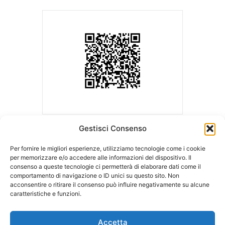
Gestisci Consenso
Per fornire le migliori esperienze, utilizziamo tecnologie come i cookie
per memorizzare e/o accedere alle informazioni del dispositivo. Il
consenso a queste tecnologie ci permetterà di elaborare dati come il
ASLA | Associazione Studi Legali Associati
comportamento di navigazione o ID unici su questo sito. Non
Sede Legale c/o Ordine degli Avvocati
Sede operativa c/o LCA Studio
acconsentire o ritirare il consenso può influire negativamente su alcune
di Milano
Legale
caratteristiche e funzioni.
Palazzo di Giustizia – Via Freguglia, 1
Via della Moscova, 18
20122 MILANO
20121 MILANO
Accetta