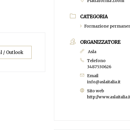
Piattaforma Zoom
CATEGORIA
Formazione permanen
ORGANIZZATORE
Asla
l / Outlook
Telefono
3487530626
Email
info@aslaitalia.it
Sito web
http://www.aslaitalia.i