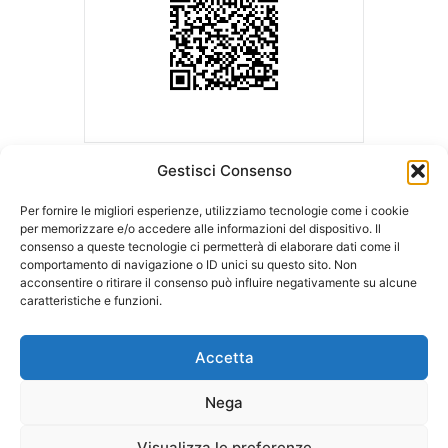
Gestisci Consenso
Per fornire le migliori esperienze, utilizziamo tecnologie come i cookie
per memorizzare e/o accedere alle informazioni del dispositivo. Il
consenso a queste tecnologie ci permetterà di elaborare dati come il
ASLA | Associazione Studi Legali Associati
comportamento di navigazione o ID unici su questo sito. Non
Sede Legale c/o Ordine degli Avvocati
Sede operativa c/o LCA Studio
acconsentire o ritirare il consenso può influire negativamente su alcune
di Milano
Legale
caratteristiche e funzioni.
Palazzo di Giustizia – Via Freguglia, 1
Via della Moscova, 18
20122 MILANO
20121 MILANO
Accetta
Tel:
348.7530626
Nega
E-mail:
info@aslaitalia.it
Visualizza le preferenze