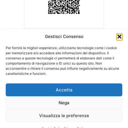
Gestisci Consenso
Per fornire le migliori esperienze, utilizziamo tecnologie come i cookie
per memorizzare e/o accedere alle informazioni del dispositivo. Il
consenso a queste tecnologie ci permetterà di elaborare dati come il
ASLA | Associazione Studi Legali Associati
comportamento di navigazione o ID unici su questo sito. Non
Sede Legale c/o Ordine degli Avvocati
Sede operativa c/o LCA Studio
acconsentire o ritirare il consenso può influire negativamente su alcune
di Milano
Legale
caratteristiche e funzioni.
Palazzo di Giustizia – Via Freguglia, 1
Via della Moscova, 18
20122 MILANO
20121 MILANO
Accetta
Tel:
348.7530626
Nega
E-mail:
info@aslaitalia.it
Visualizza le preferenze
© 2025 ASLA Cod. Fiscale 04343080968
Privacy
and
Cookie
policies